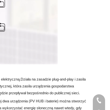
elektryczną.Działa na zasadzie plug-and-play i zasila
cznej, która zasila urządzenia gospodarstwa
zie przepływał bezpośrednio do publicznej sieci.
+86-18
ej dwa urządzenia (PV HUB i baterie) można stworzyć
a wykorzystać energię słoneczną nawet wtedy, gdy