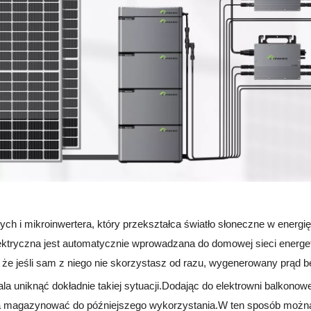
ch i mikroinwertera, który przekształca światło słoneczne w energię 
tryczna jest automatycznie wprowadzana do domowej sieci energety
że jeśli sam z niego nie skorzystasz od razu, wygenerowany prąd będ
a uniknąć dokładnie takiej sytuacji.Dodając do elektrowni balkonow
żna magazynować do późniejszego wykorzystania.W ten sposób możn