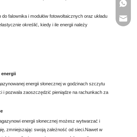
+86-18
 do falownika i modułów fotowoltaicznych oraz układu
jack@l
stycznie określić, kiedy i ile energii należy
 energii
zynowanej energii słonecznej w godzinach szczytu
ci i pozwala zaoszczędzić pieniądze na rachunkach za
ie
gazynowi energii słonecznej możesz wytwarzać i
ę, zmniejszając swoją zależność od sieci.Nawet w