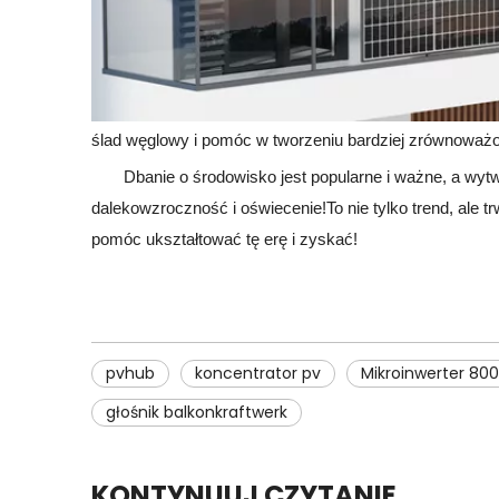
ślad węglowy i pomóc w tworzeniu bardziej zrównoważo
Dbanie o środowisko jest popularne i ważne, a wytw
dalekowzroczność i oświecenie!To nie tylko trend, ale 
pomóc ukształtować tę erę i zyskać!
pvhub
koncentrator pv
Mikroinwerter 80
głośnik balkonkraftwerk
KONTYNUUJ CZYTANIE