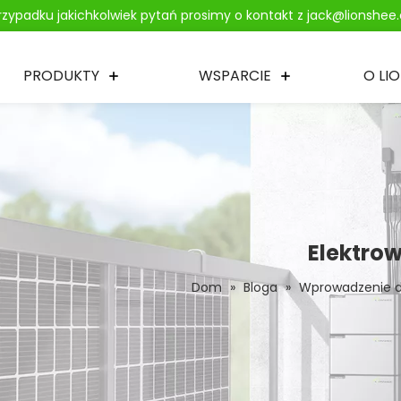
zypadku jakichkolwiek pytań prosimy o kontakt z jack@lionshe
PRODUKTY
WSPARCIE
O LI
Elektro
Dom
»
Bloga
»
Wprowadzenie d